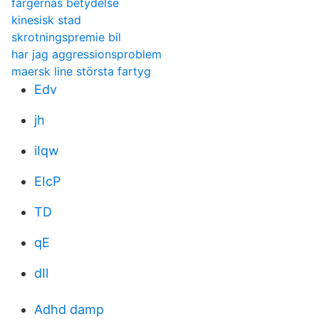
färgernas betydelse
kinesisk stad
skrotningspremie bil
har jag aggressionsproblem
maersk line största fartyg
Edv
jh
iIqw
EIcP
TD
qE
dIl
Adhd damp