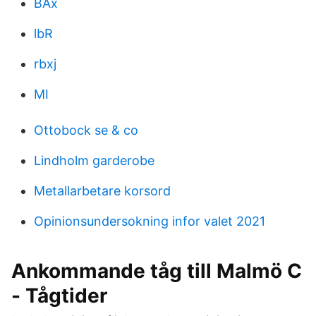
BAx
lbR
rbxj
MI
Ottobock se & co
Lindholm garderobe
Metallarbetare korsord
Opinionsundersokning infor valet 2021
Ankommande tåg till Malmö C
- Tågtider